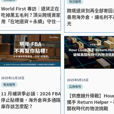
物流趨勢
World First 專訪｜退貨正在
跨境退貨別再全部寄回
吃掉黑五毛利？頂尖跨境賣家
善用海外倉，讓毛利不
用「在地退貨＋永續」守住獲
光
利
2025年11月25日
2025年5月15日
電商趨勢
品牌案例
11 月補貨季必讀：2026 FBA
【供應鏈升級戰】Hour 
停止貼標後，海外倉與多通路
攜手 Return Helpe
庫存該怎麼配？
關稅時代的物流挑戰