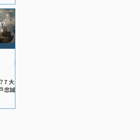
7 大
戶忠誠