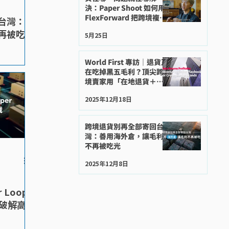
決：Paper Shoot 如何用
FlexForward 把跨境複雜
台灣：
度變成競爭優勢
再被吃
5月25日
World First 專訪｜退貨正
在吃掉黑五毛利？頂尖跨
境賣家用「在地退貨＋永
續」守住獲利
2025年12月18日
跨境退貨別再全部寄回台
灣：善用海外倉，讓毛利
不再被吃光
2025年12月8日
Loop
r，破解高