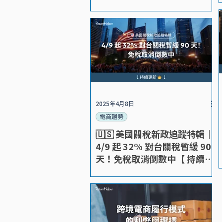
2025年4月8日
電商趨勢
🇺🇸 美國關稅新政追蹤特輯｜
4/9 起 32% 對台關稅暫緩 90
天！免稅取消倒數中【 持續更
新🔥】