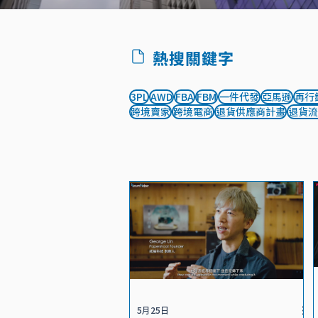
​熱搜關鍵字
3PL
AWD
FBA
FBM
一件代發
亞馬遜
再行
跨境賣家
跨境電商
退貨供應商計畫
退貨流
最新文章
5月25日