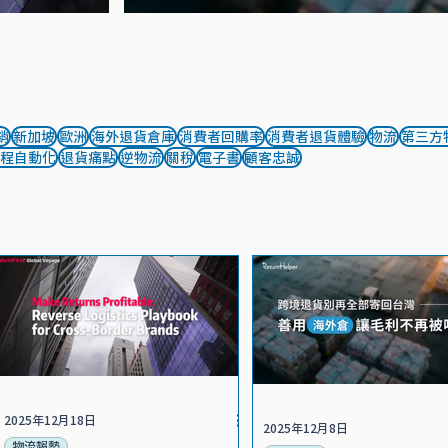
銷
新加坡
歐洲
海外退貨倉庫
消費者回購率
消費者退貨體驗
物流
第三方
程自動化
退貨痛點
逆物流
關稅
電子書
顧客忠誠
2025年12月18日
2025年12月8日
物流趨勢