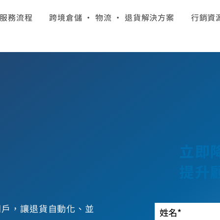
服務流程
跨境倉儲 · 物流 · 退貨解決方案
行銷資
立即
提升
退貨門戶，讓退貨自動化、並