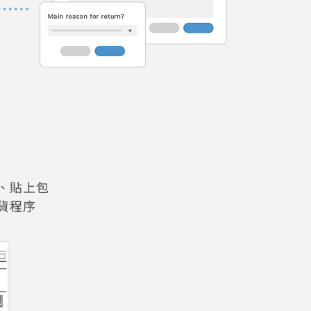
、貼上包
貨程序