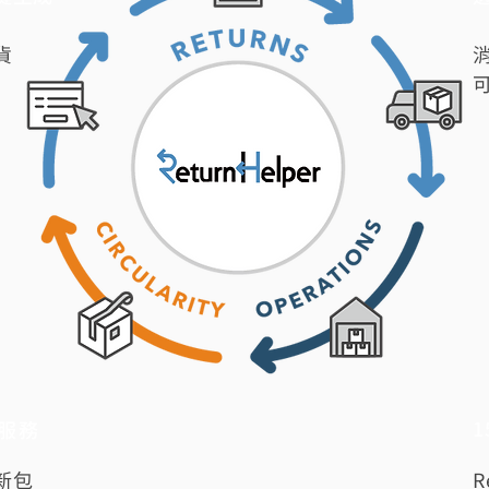
貨
服務
新包
R