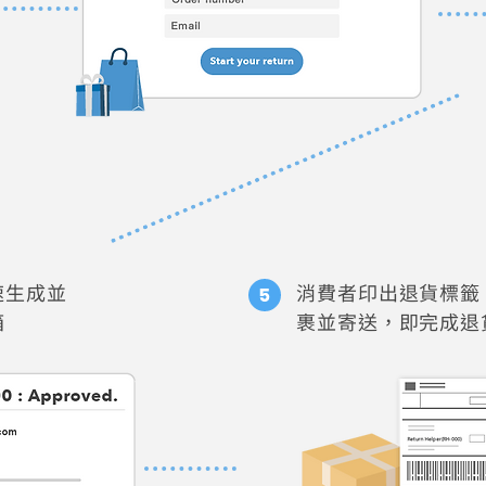
速生成並
消費者印出退貨標籤
箱
裹並寄送，即完成退