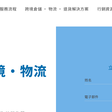
服務流程
跨境倉儲 · 物流 · 退貨解決方案
行銷資
境・物流