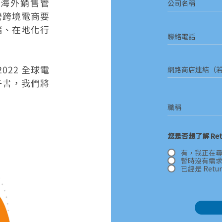
局海外銷售管
營跨境電商要
儲、在地化行
22 全球電
子書，我們將
！
您是否想了解 Ret
有，我正在
暫時沒有需
已經是 Retur