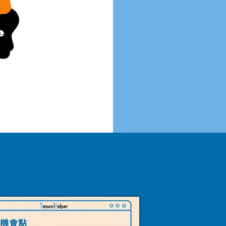
​\精彩內容搶先看！/