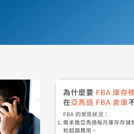
為什麼要
FBA 庫存
在
亞馬遜 FBA 倉庫
FBA 的常見狀況：
需承擔亞馬遜每月庫存存儲管
和超額費用。