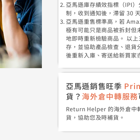
亞馬遜庫存績效指標（IPI
制，收到通知後，滯留 30
亞馬遜重售標準高，若 Ama
極有可能只是商品被拆封但
地即時重新檢驗商品。 以
存，並協助產品檢查、退貨
後重新入庫、寄送給新買家
亞馬遜銷售旺季
Pri
貨？
海外倉中轉服務
Return Helper 的海
貨，協助您及時補貨。