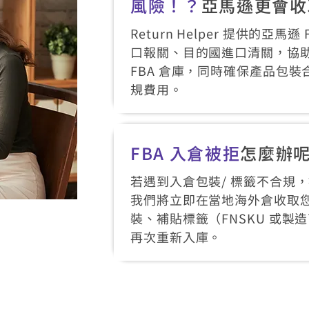
風險！？
亞馬遜更會收
Return Helper 提供的亞馬
口報關、目的國進口清關，協
FBA 倉庫，同時確保產品包
規費用。
FBA 入倉被拒
怎麼辦
若遇到入倉包裝/ 標籤不合規，被
我們將立即在當地海外倉收取
裝、補貼標籤（FNSKU 或製
再次重新入庫。