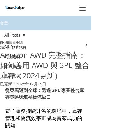
文章
All Posts
RH 知識庫小編
All Posts
2024年12月23日
Amazon AWD 完整指南：
物流趨勢
如何善用 AWD 與 3PL 整合
電商趨勢
庫存（2024更新）
品牌案例
已更新：
2025年12月19日
從亞馬遜到全球：透過 3PL 專業整合庫
存策略與填補物流缺口
電子商務持續升溫的環境中，庫存
管理和物流效率正成為賣家成功的
關鍵！