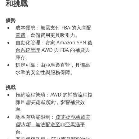
和挑戰
優勢
成本優勢：
無需支付 FBA 的入庫配
置費
，倉儲費用更具吸引力。
自動化管理：賣家
 Amazon SPN 後
台系統管理
 AWD 與 FBA 的補貨與
庫存。
穩定可靠：由
亞馬遜直營
，具備高
水準的安全性與服務保障。
挑戰
預約流程繁瑣：AWD 的補貨流程複
雜且
需要提前預約
，影響補貨效
率。
地區與功能限制：
僅支援亞馬遜美
國市場
，無法配送至非亞馬遜平
台。