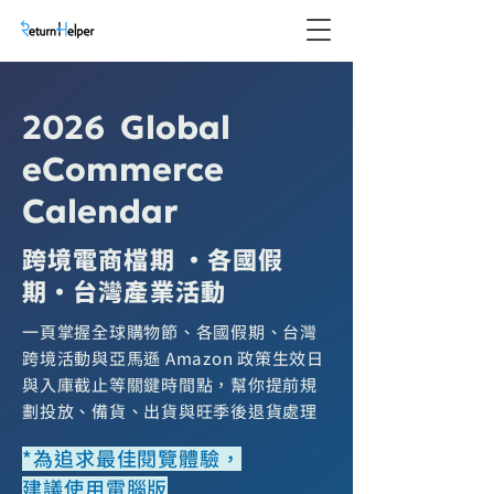
2026 Global
eCommerce
Calendar
跨境電商檔期 ・各國假
期・台灣產業活動
一頁掌握全球購物節、各國假期、台灣
跨境活動與亞馬遜 Amazon 政策生效日
與入庫截止等關鍵時間點，幫你提前規
劃投放、備貨、出貨與旺季後退貨處理
*為追求最佳閱覽體驗，
建議使用電腦版