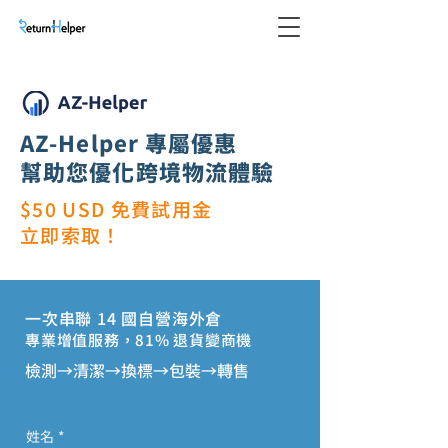
AZ-Helper
專屬優惠
幫助您優化跨境物流體驗
$50 USD 免費試用金
立即索取！
一次串聯 14 國自營海外倉
專業增值服務，81% 退貨變商機
檢測→清潔→換標→包裝→轉售
姓名
*