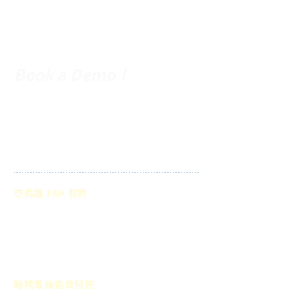
Return, Recycle,
and Reuse!
Book a Demo！
關於 Return Helper
退貨流程操作
夥伴生態圈
媒體報導
亞馬遜 FBA 服務
FBA 庫存移除
FBA 入倉準備
FBA 庫存清算
跨境電商退貨服務
Shopify 退貨