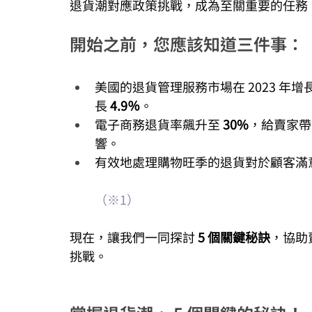
退貨潮對應政策挑戰，成為至關重要的任務
開始之前，您應該知道三件事：
美國的退貨管理服務市場在 2023 年增
長
 4.9％
。
電子商務退貨率飆升至 
30%
，給賣家帶
響。
有效地處理購物旺季的退貨對於顧客滿
（※1）
現在，讓我們一同探討 
5 個關鍵秘訣
，協助
挑戰。