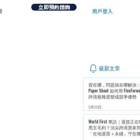
立即預約諮詢
用戶登入
源
最新文章
貨在哪，問題就在哪解決
Paper Shoot 如何用 FlexForw
跨境複雜度變成競爭優勢
5月25日
World First 專訪｜退貨正
黑五毛利？頂尖跨境賣家
「在地退貨＋永續」守住